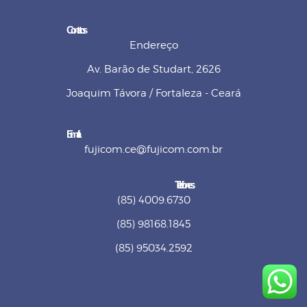
Contatos
Endereço
Av. Barão de Studart, 2626
Joaquim Távora / Fortaleza - Ceará
E-mail
fujicom.ce@fujicom.com.br
Telefones:
(85) 4009.6730
(85) 98168.1845
(85) 95034.2592