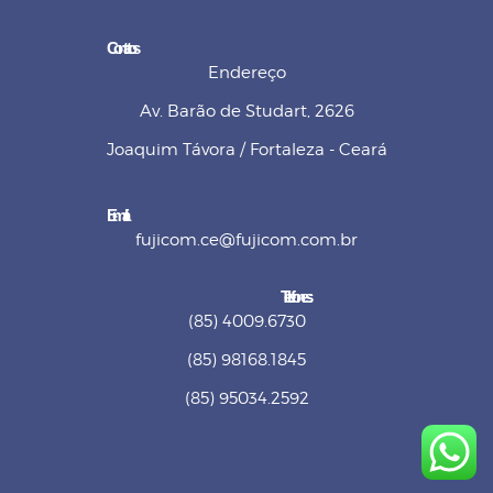
Contatos
Endereço
Av. Barão de Studart, 2626
Joaquim Távora / Fortaleza - Ceará
E-mail
fujicom.ce@fujicom.com.br
Telefones:
(85) 4009.6730
(85) 98168.1845
(85) 95034.2592